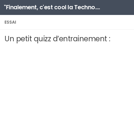
"Finalement, c'est cool la Techno..." (*)
Au dessous du contenu
ESSAI
Un petit quizz d’entrainement :