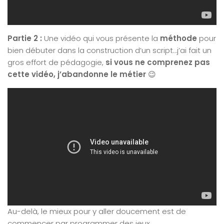
Partie 2 :
Une vidéo qui vous présente la
méthode
pour
bien débuter dans la construction d’un script…j’ai fait un
gros effort de pédagogie,
si vous ne comprenez pas
cette vidéo, j’abandonne le métier
😉
Au-delà, le mieux pour y aller doucement est de
commencer par programmer des jeux.